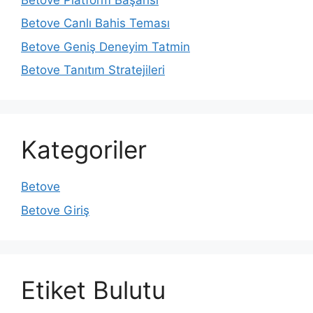
Betove Canlı Bahis Teması
Betove Geniş Deneyim Tatmin
Betove Tanıtım Stratejileri
Kategoriler
Betove
Betove Giriş
Etiket Bulutu