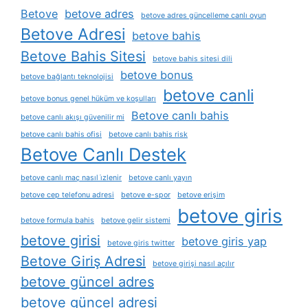
Betove
betove adres
betove adres güncelleme canlı oyun
Betove Adresi
betove bahis
Betove Bahis Sitesi
betove bahis sitesi dili
betove bonus
betove bağlantı teknolojisi
betove canli
betove bonus genel hüküm ve koşulları
Betove canlı bahis
betove canlı akışı güvenilir mi
betove canlı bahis ofisi
betove canlı bahis risk
Betove Canlı Destek
betove canlı maç nasıl i̇zlenir
betove canlı yayın
betove cep telefonu adresi
betove e-spor
betove erişim
betove giris
betove formula bahis
betove gelir sistemi
betove girisi
betove giris yap
betove giris twitter
Betove Giriş Adresi
betove girişi nasıl açılır
betove güncel adres
betove güncel adresi