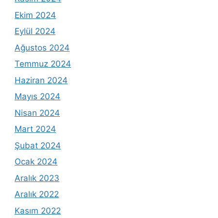
Ekim 2024
Eylül 2024
Ağustos 2024
Temmuz 2024
Haziran 2024
Mayıs 2024
Nisan 2024
Mart 2024
Şubat 2024
Ocak 2024
Aralık 2023
Aralık 2022
Kasım 2022