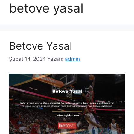
betove yasal
Betove Yasal
Şubat 14, 2024
Yazarı:
admin