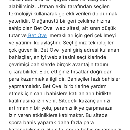
alabilirsiniz. Uzman ekibi tarafından seçilen
teknolojiyi kullanarak gerekli verileri doldurmak
yeterlidir. Olağanüstü bir geri çekilme hızına
sahip olan Bet Ove web sitesi, alt sınırı düşük
tutar ve
Bet Ove
meraklıları için geri çekilmeyi
ve yatırımı kolaylaştırır. Seçtiğimiz teknolojiler
çok güvenilir. Bet Ove yeni giriş adresi kullanan
bahisçiler, en iyi web sitesini seçtiklerinde
çevrimiçi bahislerde birçok avantajın tadını
çıkarabilirler. Elde ettiğiniz fırsatlar doğrudan
para kazanmakla ilgilidir. Bahisçiler hızlı bahisler
yapmamalıdır. Bet Ove birbirlerine yardım
etmek için canlı bahislere katılanların birlikte
katılmasına izin verir. Sitedeki kazançlarınızı
artırmanın bir yolu, paranızı ikiye çarpmanıza
izin veren etkinliklere katılmaktır. Bu sitede
spora bahis yaparak daha fazla para
kazanabilirsiniz. Bu site, spora bahis oynamanızı