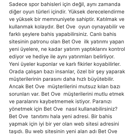
Sadece spor bahisleri için değil, aynı zamanda
diğer oyun türleri içindir. Yüksek derecelendirme
ve yüksek bir memnuniyete sahiptir. Katılmak ve
kullanmak kolaydır. Bet Ove oyun oynayabilir ve
farklı şeylere bahis yapabilirsiniz. Canlı bahis
sitesinin patronu olan Bet Ove ilk yatırımı yapan
yeni üyelere, ne kadar yatırım yaptıklarını kontrol
ediyor ve hediye ile aynı yatırımları belirliyor.
Yeni üyeler kuponlar ve karlı fikirler koyabilirler.
Orada çalışan bazı insanlar, özel bir şey yaparak
müşterilerinin parasını daha hızlı büyütebilir.
Ancak Bet Ove müşterilerini mutsuz kılan bazı
sorunları var. Bet Ove müşterilerini mutlu etmek
ve paralarını kaybetmemek istiyor. Paranızı
yönetmek için Bet Ove nasıl kullanabilirsiniz?
Bet Ove tanıtımı hala yeni adresi. Bir bahis
yapmak için iyi bir yer olan web sitesi adresini
taşıdı. Bu web sitesinin yeni alan adı Bet Ove