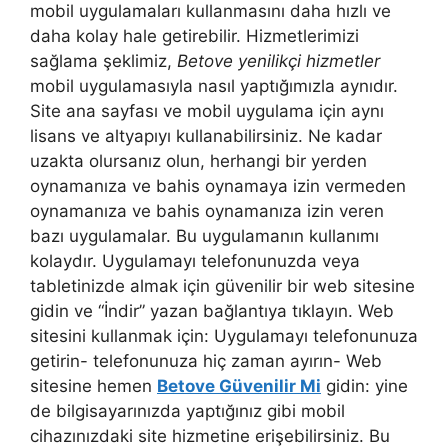
mobil uygulamaları kullanmasını daha hızlı ve
daha kolay hale getirebilir. Hizmetlerimizi
sağlama şeklimiz,
Betove yenilikçi hizmetler
mobil uygulamasıyla nasıl yaptığımızla aynıdır.
Site ana sayfası ve mobil uygulama için aynı
lisans ve altyapıyı kullanabilirsiniz. Ne kadar
uzakta olursanız olun, herhangi bir yerden
oynamanıza ve bahis oynamaya izin vermeden
oynamanıza ve bahis oynamanıza izin veren
bazı uygulamalar. Bu uygulamanın kullanımı
kolaydır. Uygulamayı telefonunuzda veya
tabletinizde almak için güvenilir bir web sitesine
gidin ve “İndir” yazan bağlantıya tıklayın. Web
sitesini kullanmak için: Uygulamayı telefonunuza
getirin- telefonunuza hiç zaman ayırın- Web
sitesine hemen
Betove Güvenilir Mi
gidin: yine
de bilgisayarınızda yaptığınız gibi mobil
cihazınızdaki site hizmetine erişebilirsiniz. Bu