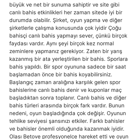
büyük ve net bir sunuma sahiptir ve site gibi
canlı bahis etkinlikleri her zaman sitede iyi bir
durumda olabilir. Şirket, oyun yapma ve diğer
şirketlerle çalışma konusunda çok iyidir Çoğu
bahisçi canlı bahis yapmayı sever, çünkü birçok
faydası vardır. Aynı şeyi birçok kez normal
zeminlere yapmanız gerekiyor. Zaten bir yarış
kazanmış bir ata yerleştirilen bir bahis. Sporlara
bahis yapıldı. Bir spor oyununa sadece bir saat
başlamadan önce bir bahis koyabilirsiniz.
Başlangıç zaman aralığına karşılık gelen spor
bahislerine canlı bahis denir ve kuponlar maç
başladıktan sonra toplanır. Canlı bahis ve diğer
bahis türleri arasında birçok fark vardır. Bunun
nedeni, oyun başladığında çok değişir. Oyunun
tehlike seviyesi şansınızı etkiler. Farklı bahisler
ve bahisler önemli olduğunda kazanmak iyidir.
Olası Betove profesyonelce hareket etti ve oyun