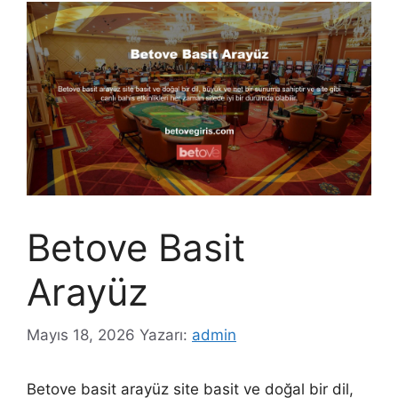
Betove Basit
Arayüz
Mayıs 18, 2026
Yazarı:
admin
Betove basit arayüz site basit ve doğal bir dil,