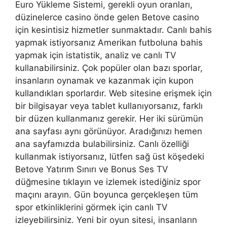
Euro Yükleme Sistemi, gerekli oyun oranları,
düzinelerce casino önde gelen Betove casino
için kesintisiz hizmetler sunmaktadır. Canlı bahis
yapmak istiyorsanız Amerikan futboluna bahis
yapmak için istatistik, analiz ve canlı TV
kullanabilirsiniz. Çok popüler olan bazı sporlar,
insanların oynamak ve kazanmak için kupon
kullandıkları sporlardır. Web sitesine erişmek için
bir bilgisayar veya tablet kullanıyorsanız, farklı
bir düzen kullanmanız gerekir. Her iki sürümün
ana sayfası aynı görünüyor. Aradığınızı hemen
ana sayfamızda bulabilirsiniz. Canlı özelliği
kullanmak istiyorsanız, lütfen sağ üst köşedeki
Betove Yatırım Sınırı ve Bonus Ses TV
düğmesine tıklayın ve izlemek istediğiniz spor
maçını arayın. Gün boyunca gerçekleşen tüm
spor etkinliklerini görmek için canlı TV
izleyebilirsiniz. Yeni bir oyun sitesi, insanların