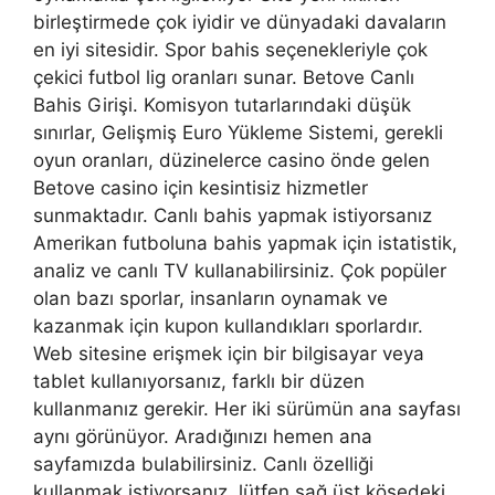
birleştirmede çok iyidir ve dünyadaki davaların
en iyi sitesidir. Spor bahis seçenekleriyle çok
çekici futbol lig oranları sunar. Betove Canlı
Bahis Girişi. Komisyon tutarlarındaki düşük
sınırlar, Gelişmiş Euro Yükleme Sistemi, gerekli
oyun oranları, düzinelerce casino önde gelen
Betove casino için kesintisiz hizmetler
sunmaktadır. Canlı bahis yapmak istiyorsanız
Amerikan futboluna bahis yapmak için istatistik,
analiz ve canlı TV kullanabilirsiniz. Çok popüler
olan bazı sporlar, insanların oynamak ve
kazanmak için kupon kullandıkları sporlardır.
Web sitesine erişmek için bir bilgisayar veya
tablet kullanıyorsanız, farklı bir düzen
kullanmanız gerekir. Her iki sürümün ana sayfası
aynı görünüyor. Aradığınızı hemen ana
sayfamızda bulabilirsiniz. Canlı özelliği
kullanmak istiyorsanız, lütfen sağ üst köşedeki