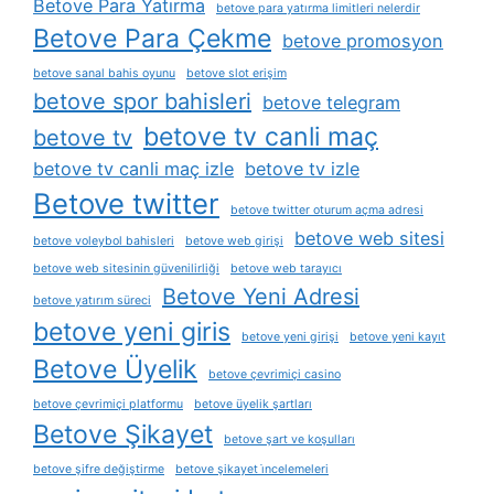
Betove Para Yatırma
betove para yatırma limitleri nelerdir
Betove Para Çekme
betove promosyon
betove sanal bahis oyunu
betove slot erişim
betove spor bahisleri
betove telegram
betove tv canli maç
betove tv
betove tv canli maç izle
betove tv izle
Betove twitter
betove twitter oturum açma adresi
betove web sitesi
betove voleybol bahisleri
betove web girişi
betove web sitesinin güvenilirliği
betove web tarayıcı
Betove Yeni Adresi
betove yatırım süreci
betove yeni giris
betove yeni girişi
betove yeni kayıt
Betove Üyelik
betove çevrimiçi casino
betove çevrimiçi platformu
betove üyelik şartları
Betove Şikayet
betove şart ve koşulları
betove şifre değiştirme
betove şikayet i̇ncelemeleri