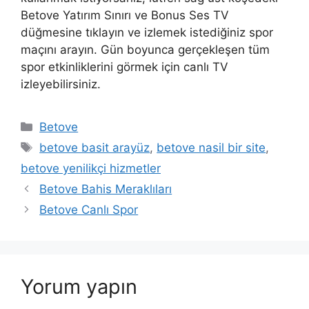
Betove Yatırım Sınırı ve Bonus Ses TV
düğmesine tıklayın ve izlemek istediğiniz spor
maçını arayın. Gün boyunca gerçekleşen tüm
spor etkinliklerini görmek için canlı TV
izleyebilirsiniz.
Kategoriler
Betove
Etiketler
betove basit arayüz
,
betove nasil bir site
,
betove yenilikçi hizmetler
Yazı
Betove Bahis Meraklıları
dolaşımı
Betove Canlı Spor
Yorum yapın