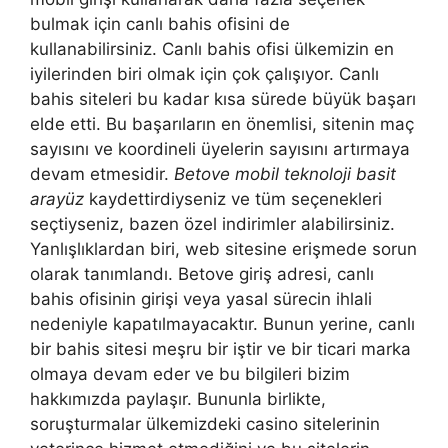
bulmak için canlı bahis ofisini de
kullanabilirsiniz. Canlı bahis ofisi ülkemizin en
iyilerinden biri olmak için çok çalışıyor. Canlı
bahis siteleri bu kadar kısa sürede büyük başarı
elde etti. Bu başarıların en önemlisi, sitenin maç
sayısını ve koordineli üyelerin sayısını artırmaya
devam etmesidir.
Betove mobil teknoloji basit
arayüz
kaydettirdiyseniz ve tüm seçenekleri
seçtiyseniz, bazen özel indirimler alabilirsiniz.
Yanlışlıklardan biri, web sitesine erişmede sorun
olarak tanımlandı. Betove giriş adresi, canlı
bahis ofisinin girişi veya yasal sürecin ihlali
nedeniyle kapatılmayacaktır. Bunun yerine, canlı
bir bahis sitesi meşru bir iştir ve bir ticari marka
olmaya devam eder ve bu bilgileri bizim
hakkımızda paylaşır. Bununla birlikte,
soruşturmalar ülkemizdeki casino sitelerinin