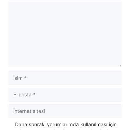
Yorum
İsim
E-
posta
İnternet
sitesi
Daha sonraki yorumlarımda kullanılması için