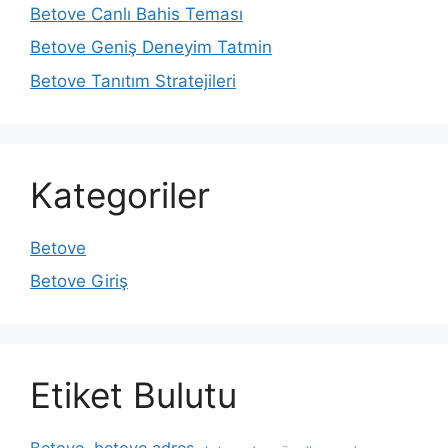
Betove Canlı Bahis Teması
Betove Geniş Deneyim Tatmin
Betove Tanıtım Stratejileri
Kategoriler
Betove
Betove Giriş
Etiket Bulutu