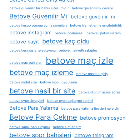
betove güvenilir bir bahis sitesi midir
betove güvenilirlik cevabı
Betove Güvenilir Mi
betove güvenlir mi
betove hesap oturum açma sorunları
betove hizmetlerine erişilebilirlik
betove instagram
betove i̇ncelemesi
betove i̇şletim sistemi
betove kaç oldu
betove kayit
betove kesintisiz televizyonu
betove maliyetli rakipler
betove maç izle
betove maç bahisleri
betove maç izleme
betove mevcut giriş
betove mobil site
betove mobil uygulama
betove nasil bir site
betove oturum açma adresi
betove oyun deneyimi
betove oyun sağlayıcı seçimi
Betove Para Yatırma
betove para yatırma limitleri nelerdir
Betove Para Çekme
betove promosyon
betove sanal bahis oyunu
betove slot erişim
betove spor bahisleri
betove telegram