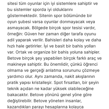
sitesi tüm oyunlar için iyi sistemlere sahiptir ve
bu sistemler sporda iyi olduklarını
göstermektedir. Sitenin spor bölümünde bir
oyun şubesi varsa oyunlar donmayacak veya
asmayacak. Bölgede birçok spor tesisi vardır,
örneğin: Güven her zaman diğer tarafa oyunu
adil yaparak verilir. Bahisleri daha kolay ve daha
hızlı hale getirirler. İyi ve basit bir bahis yolları
var. Ortak ve organize bir bahis yoluna sahipler.
Betove birçok şey yapabilen birçok farklı araç ve
makineye sahiptir. Bu önemlidir, çünkü öğrenci
olmama ve gerçeği anlatma sorununu çözmeye
yardımcı olur. Aynı zamanda, nakit akışlarının
pratik yapısı kristalleşir. Spot fırsatları, bir şeyin
teknik açıdan ne kadar yüksek olabileceğine
bakacaktır. Betove yönünü genel yöne göre
değiştirebilir. Betove yöneten insanlar,
kazandıkları parayı hesaplarına kolayca