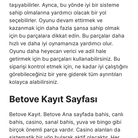
taşıyabilirler. Ayrıca, bu yönde iyi bir sisteme
sahip olmalarına yardımcı olacak bir yol
seçebilirler. Oyunu devam ettirmek ve
kazanmak için daha fazla şansa sahip olmak
için bu parçalara dikkat edin. Bu parçalar daha
hızlı ve daha iyi oynamanıza yardımcı olur.
Oyunu daha heyecan verici ve adil hale
getirmek için bu parçaları kullanabilirsiniz. Bu
siparişi kontrol etmek için, ne kadar iyi çalıştığını
görebileceğiniz bir yere giderek tüm ayrıntıları
kolayca alabilirsiniz.
Betove Kayıt Sayfası
Betove Kayıt. Betove Ana sayfada bahis, canlı
bahis, casino, sanal bahis, yuva ve bingo gibi
birçok önemli parça vardır. Casino alanları da
sistematik bir yön bularak aktif olacaktır. Her