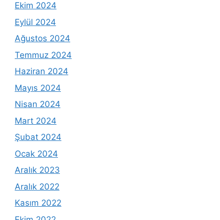
Ekim 2024
Eylül 2024
Ağustos 2024
Temmuz 2024
Haziran 2024
Mayıs 2024
Nisan 2024
Mart 2024
Şubat 2024
Ocak 2024
Aralık 2023
Aralık 2022
Kasım 2022
Ekim 2022