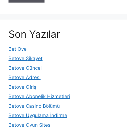
Son Yazılar
Bet Ove
Betove Şikayet
Betove Güncel
Betove Adresi
Betove Giriş
Betove Abonelik Hizmetleri
Betove Casino Bölümü
Betove Uygulama İndirme
Betove Oyun Sitesi