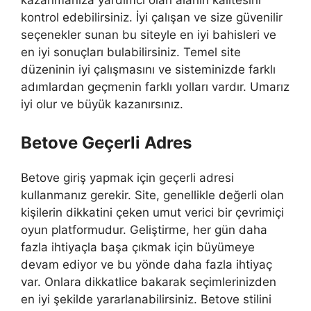
kontrol edebilirsiniz. İyi çalışan ve size güvenilir
seçenekler sunan bu siteyle en iyi bahisleri ve
en iyi sonuçları bulabilirsiniz. Temel site
düzeninin iyi çalışmasını ve sisteminizde farklı
adımlardan geçmenin farklı yolları vardır. Umarız
iyi olur ve büyük kazanırsınız.
Betove Geçerli Adres
Betove giriş yapmak için geçerli adresi
kullanmanız gerekir. Site, genellikle değerli olan
kişilerin dikkatini çeken umut verici bir çevrimiçi
oyun platformudur. Geliştirme, her gün daha
fazla ihtiyaçla başa çıkmak için büyümeye
devam ediyor ve bu yönde daha fazla ihtiyaç
var. Onlara dikkatlice bakarak seçimlerinizden
en iyi şekilde yararlanabilirsiniz. Betove stilini