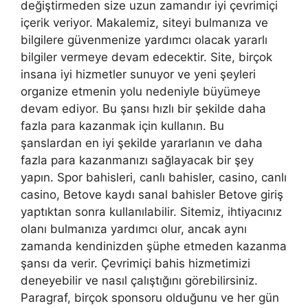
değiştirmeden size uzun zamandır iyi çevrimiçi
içerik veriyor. Makalemiz, siteyi bulmanıza ve
bilgilere güvenmenize yardımcı olacak yararlı
bilgiler vermeye devam edecektir. Site, birçok
insana iyi hizmetler sunuyor ve yeni şeyleri
organize etmenin yolu nedeniyle büyümeye
devam ediyor. Bu şansı hızlı bir şekilde daha
fazla para kazanmak için kullanın. Bu
şanslardan en iyi şekilde yararlanın ve daha
fazla para kazanmanızı sağlayacak bir şey
yapın. Spor bahisleri, canlı bahisler, casino, canlı
casino, Betove kaydı sanal bahisler Betove giriş
yaptıktan sonra kullanılabilir. Sitemiz, ihtiyacınız
olanı bulmanıza yardımcı olur, ancak aynı
zamanda kendinizden şüphe etmeden kazanma
şansı da verir. Çevrimiçi bahis hizmetimizi
deneyebilir ve nasıl çalıştığını görebilirsiniz.
Paragraf, birçok sponsoru olduğunu ve her gün