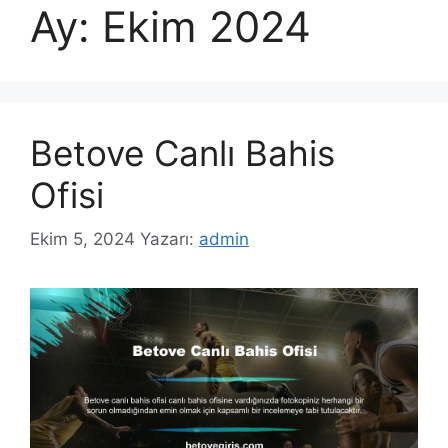
Ay:
Ekim 2024
Betove Canlı Bahis
Ofisi
Ekim 5, 2024
Yazarı:
admin