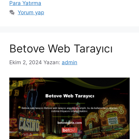
Para Yatırma
Yorum yap
Betove Web Tarayıcı
Ekim 2, 2024
Yazarı:
admin