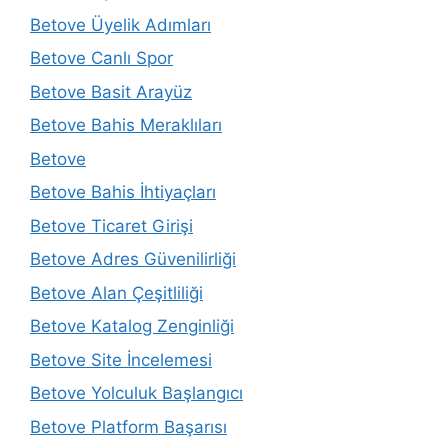
Betove Üyelik Adımları
Betove Canlı Spor
Betove Basit Arayüz
Betove Bahis Meraklıları
Betove
Betove Bahis İhtiyaçları
Betove Ticaret Girişi
Betove Adres Güvenilirliği
Betove Alan Çeşitliliği
Betove Katalog Zenginliği
Betove Site İncelemesi
Betove Yolculuk Başlangıcı
Betove Platform Başarısı