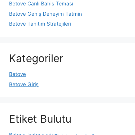
Betove Canlı Bahis Teması
Betove Geniş Deneyim Tatmin
Betove Tanıtım Stratejileri
Kategoriler
Betove
Betove Giriş
Etiket Bulutu
Betove
betove adres