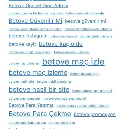
Betove Güncel Giriş Adresi
betove güvenilir bir bahis sitesi midir
betove güvenilirlik cevabı
Betove Güvenilir Mi
betove güvenlir mi
betove hesap oturum açma sorunları
betove hizmetlerine erişilebilirlik
betove instagram
betove i̇ncelemesi
betove i̇şletim sistemi
betove kaç oldu
betove kayit
betove kesintisiz televizyonu
betove maliyetli rakipler
betove maç izle
betove maç bahisleri
betove maç izleme
betove mevcut giriş
betove mobil site
betove mobil uygulama
betove nasil bir site
betove oturum açma adresi
betove oyun deneyimi
betove oyun sağlayıcı seçimi
Betove Para Yatırma
betove para yatırma limitleri nelerdir
Betove Para Çekme
betove promosyon
betove sanal bahis oyunu
betove slot erişim