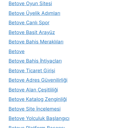
Betove Oyun Sitesi
Betove Üyelik Adımları
Betove Canlı Spor
Betove Basit Arayüz
Betove Bahis Meraklıları
Betove
Betove Bahis İhtiyaçları
Betove Ticaret Girişi
Betove Adres Güvenilirliği
Betove Alan Çeşitliliği
Betove Katalog Zenginliği
Betove Site İncelemesi
Betove Yolculuk Başlangıcı
Betove Platform Başarısı