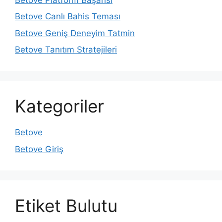
Betove Canlı Bahis Teması
Betove Geniş Deneyim Tatmin
Betove Tanıtım Stratejileri
Kategoriler
Betove
Betove Giriş
Etiket Bulutu