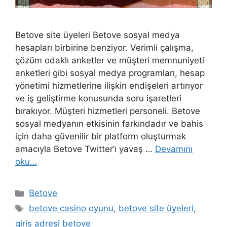
Betove site üyeleri Betove sosyal medya
hesapları birbirine benziyor. Verimli çalışma,
çözüm odaklı anketler ve müşteri memnuniyeti
anketleri gibi sosyal medya programları, hesap
yönetimi hizmetlerine ilişkin endişeleri artırıyor
ve iş geliştirme konusunda soru işaretleri
bırakıyor. Müşteri hizmetleri personeli. Betove
sosyal medyanın etkisinin farkındadır ve bahis
için daha güvenilir bir platform oluşturmak
amacıyla Betove Twitter’ı yavaş …
Devamını
oku…
Kategoriler
Betove
Etiketler
betove casino oyunu
,
betove site üyeleri
,
giris adresi betove