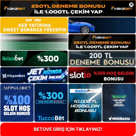
×
BETOVE GİRİŞ İÇİN TIKLAYINIZ!