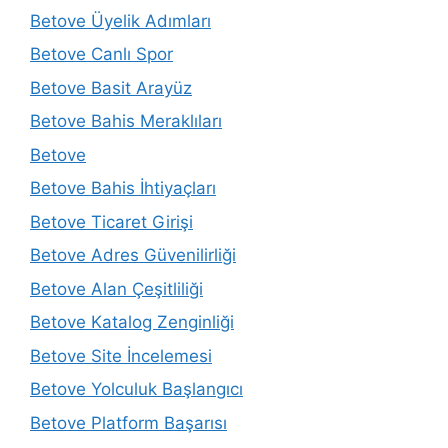
Betove Üyelik Adımları
Betove Canlı Spor
Betove Basit Arayüz
Betove Bahis Meraklıları
Betove
Betove Bahis İhtiyaçları
Betove Ticaret Girişi
Betove Adres Güvenilirliği
Betove Alan Çeşitliliği
Betove Katalog Zenginliği
Betove Site İncelemesi
Betove Yolculuk Başlangıcı
Betove Platform Başarısı