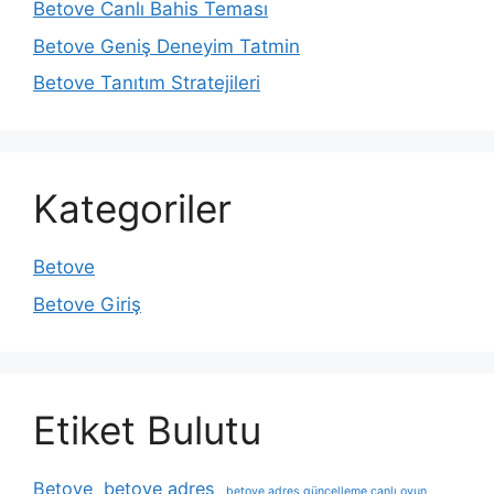
Betove Canlı Bahis Teması
Betove Geniş Deneyim Tatmin
Betove Tanıtım Stratejileri
Kategoriler
Betove
Betove Giriş
Etiket Bulutu
Betove
betove adres
betove adres güncelleme canlı oyun