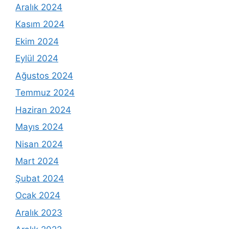
Aralık 2024
Kasım 2024
Ekim 2024
Eylül 2024
Ağustos 2024
Temmuz 2024
Haziran 2024
Mayıs 2024
Nisan 2024
Mart 2024
Şubat 2024
Ocak 2024
Aralık 2023