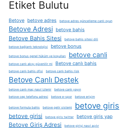
Etiket Bulutu
Betove
betove adres
betove adres güncelleme canlı oyun
Betove Adresi
betove bahis
Betove Bahis Sitesi
betove bahis sitesi dili
betove bonus
betove bağlantı teknolojisi
betove canli
betove bonus genel hüküm ve koşulları
Betove canlı bahis
betove canlı akışı güvenilir mi
betove canlı bahis ofisi
betove canlı bahis risk
Betove Canlı Destek
betove canlı maç nasıl i̇zlenir
betove canlı yayın
betove cep telefonu adresi
betove e-spor
betove erişim
betove giris
betove formula bahis
betove gelir sistemi
betove girisi
betove giris yap
betove giris twitter
Betove Giriş Adresi
betove girişi nasıl açılır