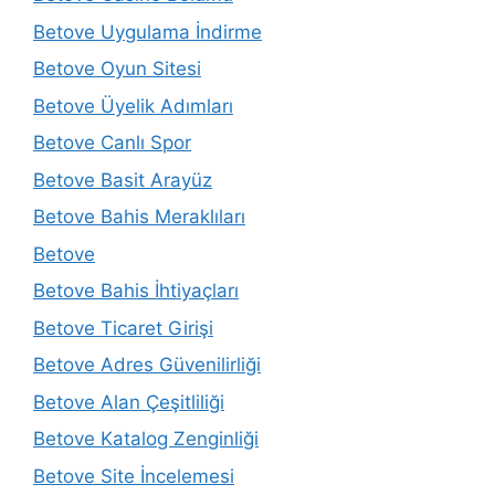
Betove Uygulama İndirme
Betove Oyun Sitesi
Betove Üyelik Adımları
Betove Canlı Spor
Betove Basit Arayüz
Betove Bahis Meraklıları
Betove
Betove Bahis İhtiyaçları
Betove Ticaret Girişi
Betove Adres Güvenilirliği
Betove Alan Çeşitliliği
Betove Katalog Zenginliği
Betove Site İncelemesi