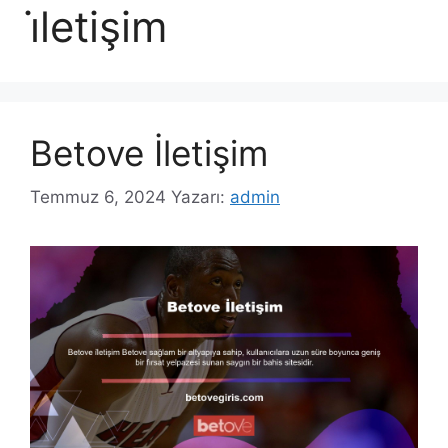
i̇letişim
Betove İletişim
Temmuz 6, 2024
Yazarı:
admin