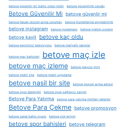
betove güvenilir bir bahis sitesi midir
betove güvenilirlik cevabı
Betove Güvenilir Mi
betove güvenlir mi
betove hesap oturum açma sorunları
betove hizmetlerine erişilebilirlik
betove instagram
betove i̇ncelemesi
betove i̇şletim sistemi
betove kaç oldu
betove kayit
betove kesintisiz televizyonu
betove maliyetli rakipler
betove maç izle
betove maç bahisleri
betove maç izleme
betove mevcut giriş
betove mobil site
betove mobil uygulama
betove nasil bir site
betove oturum açma adresi
betove oyun deneyimi
betove oyun sağlayıcı seçimi
Betove Para Yatırma
betove para yatırma limitleri nelerdir
Betove Para Çekme
betove promosyon
betove sanal bahis oyunu
betove slot erişim
betove spor bahisleri
betove telegram