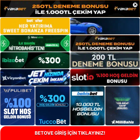
×
BETOVE GİRİŞ İÇİN TIKLAYINIZ!