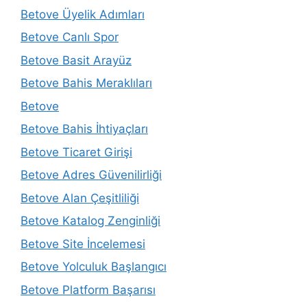
Betove Üyelik Adımları
Betove Canlı Spor
Betove Basit Arayüz
Betove Bahis Meraklıları
Betove
Betove Bahis İhtiyaçları
Betove Ticaret Girişi
Betove Adres Güvenilirliği
Betove Alan Çeşitliliği
Betove Katalog Zenginliği
Betove Site İncelemesi
Betove Yolculuk Başlangıcı
Betove Platform Başarısı