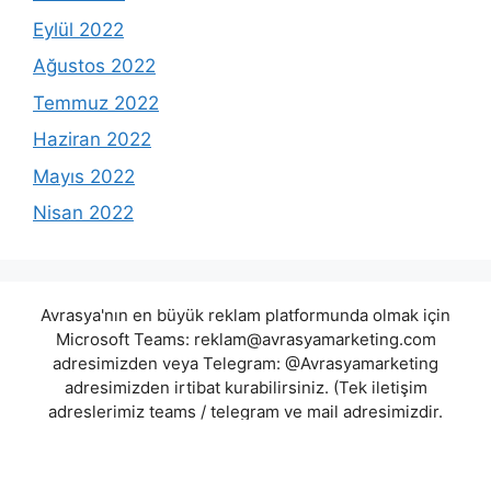
Eylül 2022
Ağustos 2022
Temmuz 2022
Haziran 2022
Mayıs 2022
Nisan 2022
Avrasya'nın en büyük reklam platformunda olmak için
Microsoft Teams:
reklam@avrasyamarketing.com
adresimizden veya Telegram: @Avrasyamarketing
adresimizden irtibat kurabilirsiniz. (Tek iletişim
adreslerimiz teams / telegram ve mail adresimizdir.
Harici hiçbir iletişim adresimiz bulunmamaktadır.
Lütfen itibar etmeyiniz.) Türkiye yasalarına göre 7258
sayılı kanun uyarınca yasa dışı bahis oynamanın