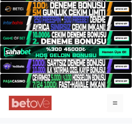
İçeriğe
atla
Menü