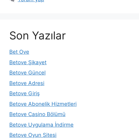
Son Yazılar
Bet Ove
Betove Şikayet
Betove Güncel
Betove Adresi
Betove Giriş
Betove Abonelik Hizmetleri
Betove Casino Bölümü
Betove Uygulama İndirme
Betove Oyun Sitesi