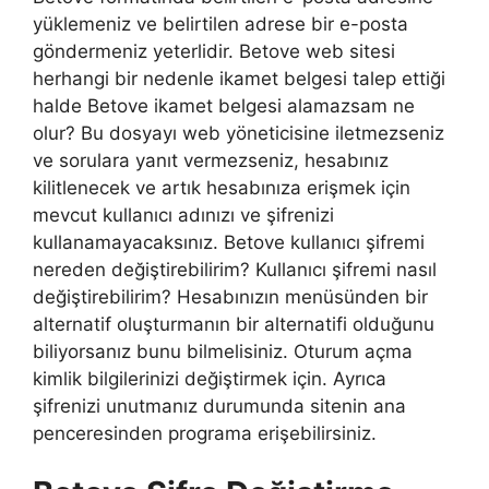
yüklemeniz ve belirtilen adrese bir e-posta
göndermeniz yeterlidir. Betove web sitesi
herhangi bir nedenle ikamet belgesi talep ettiği
halde Betove ikamet belgesi alamazsam ne
olur? Bu dosyayı web yöneticisine iletmezseniz
ve sorulara yanıt vermezseniz, hesabınız
kilitlenecek ve artık hesabınıza erişmek için
mevcut kullanıcı adınızı ve şifrenizi
kullanamayacaksınız. Betove kullanıcı şifremi
nereden değiştirebilirim? Kullanıcı şifremi nasıl
değiştirebilirim? Hesabınızın menüsünden bir
alternatif oluşturmanın bir alternatifi olduğunu
biliyorsanız bunu bilmelisiniz. Oturum açma
kimlik bilgilerinizi değiştirmek için. Ayrıca
şifrenizi unutmanız durumunda sitenin ana
penceresinden programa erişebilirsiniz.