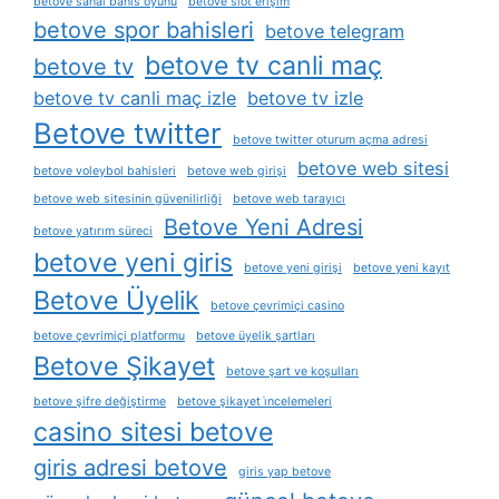
betove sanal bahis oyunu
betove slot erişim
betove spor bahisleri
betove telegram
betove tv canli maç
betove tv
betove tv canli maç izle
betove tv izle
Betove twitter
betove twitter oturum açma adresi
betove web sitesi
betove voleybol bahisleri
betove web girişi
betove web sitesinin güvenilirliği
betove web tarayıcı
Betove Yeni Adresi
betove yatırım süreci
betove yeni giris
betove yeni girişi
betove yeni kayıt
Betove Üyelik
betove çevrimiçi casino
betove çevrimiçi platformu
betove üyelik şartları
Betove Şikayet
betove şart ve koşulları
betove şifre değiştirme
betove şikayet i̇ncelemeleri
casino sitesi betove
giris adresi betove
giris yap betove