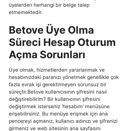
üyelerden herhangi bir belge talep
etmemektedir.
Betove Üye Olma
Süreci Hesap Oturum
Açma Sorunları
Üye olmak, hizmetlerden yararlanmak ve
hesabınızdaki paranızı yönetmek genellikle çok
fazla evrak işi gerektirmeyen sorunsuz bir
süreçtir.Betove kullanıcısının şifresini nasıl
değiştirebilirim? Bir kullanıcının şifresini
değiştirmek isterseniz ‘hesabım’ menüsüne
erişebilirsiniz. Bu menüye erişmek için ana
pencereyi açmanız, kullanıcı adınızı ve şifrenizi
girmeniz ve web sitesinin ana sayfasını