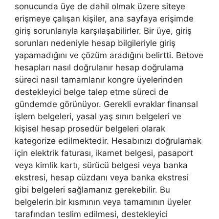
sonucunda üye de dahil olmak üzere siteye
erişmeye çalışan kişiler, ana sayfaya erişimde
giriş sorunlarıyla karşılaşabilirler. Bir üye, giriş
sorunları nedeniyle hesap bilgileriyle giriş
yapamadığını ve çözüm aradığını belirtti. Betove
hesapları nasıl doğrulanır hesap doğrulama
süreci nasıl tamamlanır kongre üyelerinden
destekleyici belge talep etme süreci de
gündemde görünüyor. Gerekli evraklar finansal
işlem belgeleri, yasal yaş sınırı belgeleri ve
kişisel hesap prosedür belgeleri olarak
kategorize edilmektedir. Hesabınızı doğrulamak
için elektrik faturası, ikamet belgesi, pasaport
veya kimlik kartı, sürücü belgesi veya banka
ekstresi, hesap cüzdanı veya banka ekstresi
gibi belgeleri sağlamanız gerekebilir. Bu
belgelerin bir kısmının veya tamamının üyeler
tarafından teslim edilmesi, destekleyici