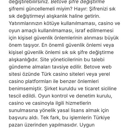
değiştirebilirsiniz.
Betove şifre değiştirme
şifremi güncellemeli miyim? Hayır: Şifrenizi sık
sık değiştirmeyi alışkanlık haline getirin.
Yatırımlarınızın kötüye kullanılmaması, casino ve
oyun amaçlı kullanılmaması, israf edilmemesi
için kişisel güvenlik önlemlerinin alınması büyük
önem taşıyor. En önemli güvenlik önlemi veya
kişisel güvenlik önlemi sık sık şifre değiştirme
alışkanlığıdır. Site yöneticilerinin bu talebi
gündeme almaları tavsiye edilir. Betove web
sitesi özünde Türk casino siteleri veya yerel
casino platformları ile benzer önlemleri
benimsemiştir. Şirket kuruldu ve ticaret siciline
tescil edildi. Oyun kontrol ve denetim kurulu,
casino ve casinoyla ilgili hizmetlerin
sunulmasına yönelik yasal lisans almak için
başvuru aldı. Tek fark, bu işlemlerin Türkiye
pazarı üzerinden yapılmasıdır. Uygun