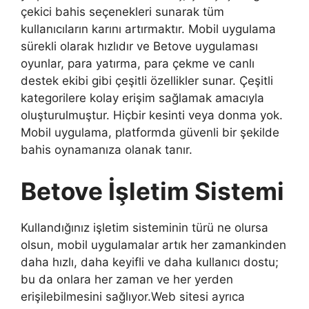
çekici bahis seçenekleri sunarak tüm
kullanıcıların karını artırmaktır. Mobil uygulama
sürekli olarak hızlıdır ve Betove uygulaması
oyunlar, para yatırma, para çekme ve canlı
destek ekibi gibi çeşitli özellikler sunar. Çeşitli
kategorilere kolay erişim sağlamak amacıyla
oluşturulmuştur. Hiçbir kesinti veya donma yok.
Mobil uygulama, platformda güvenli bir şekilde
bahis oynamanıza olanak tanır.
Betove İşletim Sistemi
Kullandığınız işletim sisteminin türü ne olursa
olsun, mobil uygulamalar artık her zamankinden
daha hızlı, daha keyifli ve daha kullanıcı dostu;
bu da onlara her zaman ve her yerden
erişilebilmesini sağlıyor.Web sitesi ayrıca