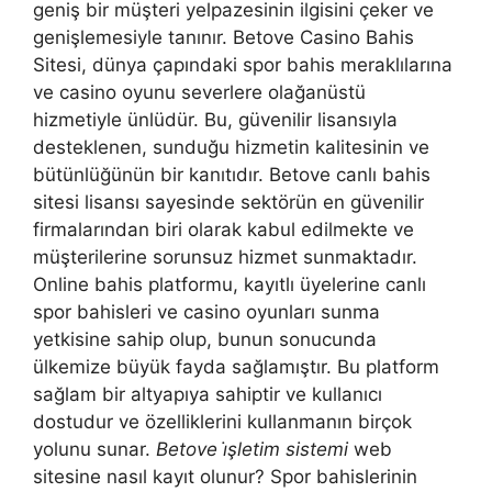
geniş bir müşteri yelpazesinin ilgisini çeker ve
genişlemesiyle tanınır. Betove Casino Bahis
Sitesi, dünya çapındaki spor bahis meraklılarına
ve casino oyunu severlere olağanüstü
hizmetiyle ünlüdür. Bu, güvenilir lisansıyla
desteklenen, sunduğu hizmetin kalitesinin ve
bütünlüğünün bir kanıtıdır. Betove canlı bahis
sitesi lisansı sayesinde sektörün en güvenilir
firmalarından biri olarak kabul edilmekte ve
müşterilerine sorunsuz hizmet sunmaktadır.
Online bahis platformu, kayıtlı üyelerine canlı
spor bahisleri ve casino oyunları sunma
yetkisine sahip olup, bunun sonucunda
ülkemize büyük fayda sağlamıştır. Bu platform
sağlam bir altyapıya sahiptir ve kullanıcı
dostudur ve özelliklerini kullanmanın birçok
yolunu sunar.
Betove i̇şletim sistemi
web
sitesine nasıl kayıt olunur? Spor bahislerinin