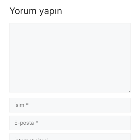
Yorum yapın
Yorum
İsim
E-
posta
İnternet