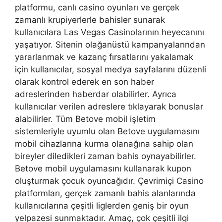
platformu, canlı casino oyunları ve gerçek
zamanlı krupiyerlerle bahisler sunarak
kullanıcılara Las Vegas Casinolarının heyecanını
yaşatıyor. Sitenin olağanüstü kampanyalarından
yararlanmak ve kazanç fırsatlarını yakalamak
için kullanıcılar, sosyal medya sayfalarını düzenli
olarak kontrol ederek en son haber
adreslerinden haberdar olabilirler. Ayrıca
kullanıcılar verilen adreslere tıklayarak bonuslar
alabilirler. Tüm Betove mobil işletim
sistemleriyle uyumlu olan Betove uygulamasını
mobil cihazlarına kurma olanağına sahip olan
bireyler diledikleri zaman bahis oynayabilirler.
Betove mobil uygulamasını kullanarak kupon
oluşturmak çocuk oyuncağıdır. Çevrimiçi Casino
platformları, gerçek zamanlı bahis alanlarında
kullanıcılarına çeşitli liglerden geniş bir oyun
yelpazesi sunmaktadır. Amaç, çok çeşitli ilgi