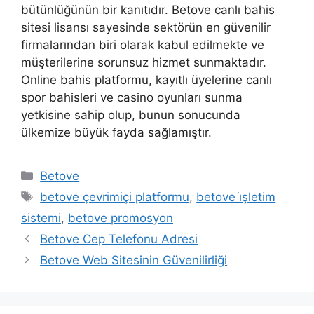
bütünlüğünün bir kanıtıdır. Betove canlı bahis
sitesi lisansı sayesinde sektörün en güvenilir
firmalarından biri olarak kabul edilmekte ve
müşterilerine sorunsuz hizmet sunmaktadır.
Online bahis platformu, kayıtlı üyelerine canlı
spor bahisleri ve casino oyunları sunma
yetkisine sahip olup, bunun sonucunda
ülkemize büyük fayda sağlamıştır.
Kategoriler
Betove
Etiketler
betove çevrimiçi platformu
,
betove i̇şletim
sistemi
,
betove promosyon
Yazı
Betove Cep Telefonu Adresi
dolaşımı
Betove Web Sitesinin Güvenilirliği