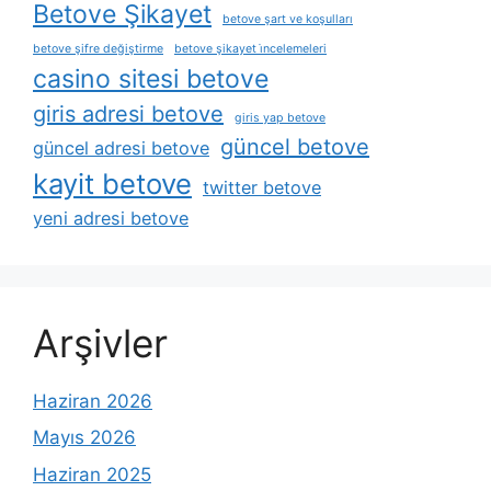
Betove Şikayet
betove şart ve koşulları
betove şifre değiştirme
betove şikayet i̇ncelemeleri
casino sitesi betove
giris adresi betove
giris yap betove
güncel betove
güncel adresi betove
kayit betove
twitter betove
yeni adresi betove
Arşivler
Haziran 2026
Mayıs 2026
Haziran 2025