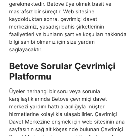
gerekmektedir. Betove üye olmak basit ve
masrafsız bir süreçtir. Web sitesine
kaydolduktan sonra, çevrimiçi davet
merkezimiz, yasadışı bahis şirketlerinin
faaliyetleri ve bunların şart ve koşulları hakkında
bilgi sahibi olmanız için size yardım
sağlayacaktır.
Betove Sorular Çevrimiçi
Platformu
Üyeler herhangi bir soru veya sorunla
karşılaştıklarında Betove çevrimiçi davet
merkezi yardım hattı aracılığıyla müşteri
hizmetlerine kolaylıkla ulaşabilirler. Çevrimiçi
Davet Merkezine erişmek için web sitesinin ana
sayfasının sağ alt köşesinde bulunan Çevrimiçi