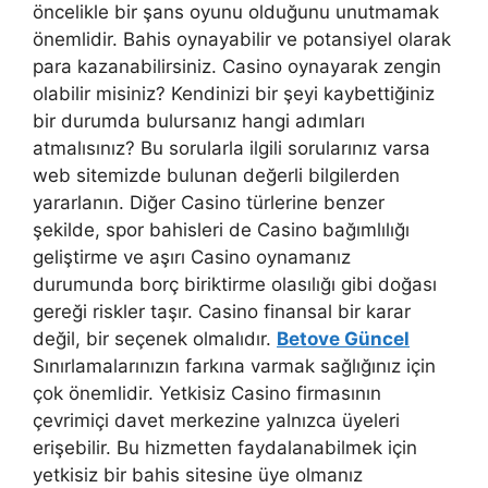
öncelikle bir şans oyunu olduğunu unutmamak
önemlidir. Bahis oynayabilir ve potansiyel olarak
para kazanabilirsiniz. Casino oynayarak zengin
olabilir misiniz? Kendinizi bir şeyi kaybettiğiniz
bir durumda bulursanız hangi adımları
atmalısınız? Bu sorularla ilgili sorularınız varsa
web sitemizde bulunan değerli bilgilerden
yararlanın. Diğer Casino türlerine benzer
şekilde, spor bahisleri de Casino bağımlılığı
geliştirme ve aşırı Casino oynamanız
durumunda borç biriktirme olasılığı gibi doğası
gereği riskler taşır. Casino finansal bir karar
değil, bir seçenek olmalıdır.
Betove Güncel
Sınırlamalarınızın farkına varmak sağlığınız için
çok önemlidir. Yetkisiz Casino firmasının
çevrimiçi davet merkezine yalnızca üyeleri
erişebilir. Bu hizmetten faydalanabilmek için
yetkisiz bir bahis sitesine üye olmanız