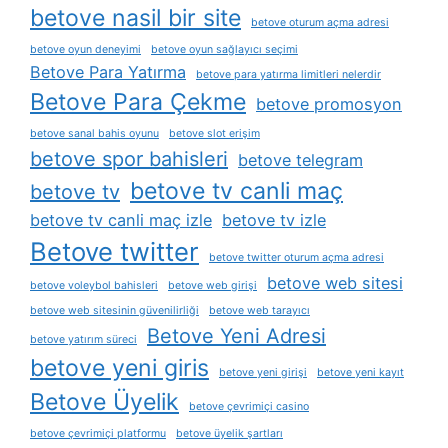
betove nasil bir site
betove oturum açma adresi
betove oyun deneyimi
betove oyun sağlayıcı seçimi
Betove Para Yatırma
betove para yatırma limitleri nelerdir
Betove Para Çekme
betove promosyon
betove sanal bahis oyunu
betove slot erişim
betove spor bahisleri
betove telegram
betove tv canli maç
betove tv
betove tv canli maç izle
betove tv izle
Betove twitter
betove twitter oturum açma adresi
betove web sitesi
betove voleybol bahisleri
betove web girişi
betove web sitesinin güvenilirliği
betove web tarayıcı
Betove Yeni Adresi
betove yatırım süreci
betove yeni giris
betove yeni girişi
betove yeni kayıt
Betove Üyelik
betove çevrimiçi casino
betove çevrimiçi platformu
betove üyelik şartları