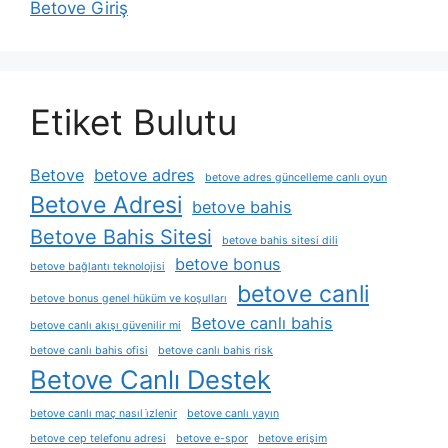
Betove Giriş
Etiket Bulutu
Betove
betove adres
betove adres güncelleme canlı oyun
Betove Adresi
betove bahis
Betove Bahis Sitesi
betove bahis sitesi dili
betove bonus
betove bağlantı teknolojisi
betove canli
betove bonus genel hüküm ve koşulları
Betove canlı bahis
betove canlı akışı güvenilir mi
betove canlı bahis ofisi
betove canlı bahis risk
Betove Canlı Destek
betove canlı maç nasıl i̇zlenir
betove canlı yayın
betove cep telefonu adresi
betove e-spor
betove erişim