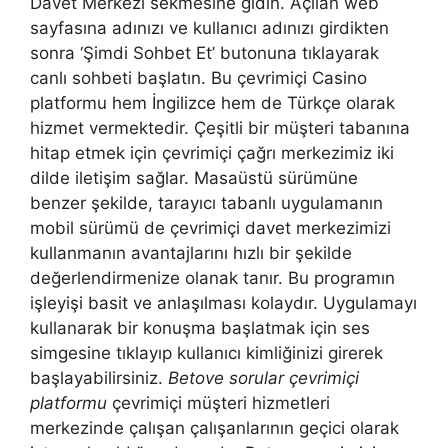
Davet Merkezi sekmesine gidin. Açılan web
sayfasına adınızı ve kullanıcı adınızı girdikten
sonra ‘Şimdi Sohbet Et’ butonuna tıklayarak
canlı sohbeti başlatın. Bu çevrimiçi Casino
platformu hem İngilizce hem de Türkçe olarak
hizmet vermektedir. Çeşitli bir müşteri tabanına
hitap etmek için çevrimiçi çağrı merkezimiz iki
dilde iletişim sağlar. Masaüstü sürümüne
benzer şekilde, tarayıcı tabanlı uygulamanın
mobil sürümü de çevrimiçi davet merkezimizi
kullanmanın avantajlarını hızlı bir şekilde
değerlendirmenize olanak tanır. Bu programın
işleyişi basit ve anlaşılması kolaydır. Uygulamayı
kullanarak bir konuşma başlatmak için ses
simgesine tıklayıp kullanıcı kimliğinizi girerek
başlayabilirsiniz.
Betove sorular çevrimiçi
platformu
çevrimiçi müşteri hizmetleri
merkezinde çalışan çalışanlarının geçici olarak