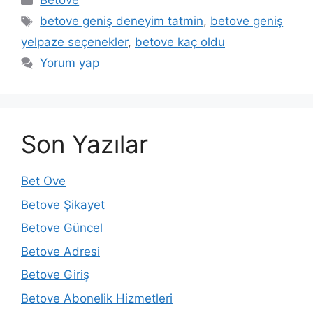
Betove
Etiketler
betove geniş deneyim tatmin
,
betove geniş
yelpaze seçenekler
,
betove kaç oldu
Yorum yap
Son Yazılar
Bet Ove
Betove Şikayet
Betove Güncel
Betove Adresi
Betove Giriş
Betove Abonelik Hizmetleri