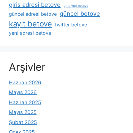
giris adresi betove
giris yap betove
güncel betove
güncel adresi betove
kayit betove
twitter betove
yeni adresi betove
Arşivler
Haziran 2026
Mayıs 2026
Haziran 2025
Mayıs 2025
Şubat 2025
Ocak 2025