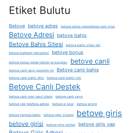
Etiket Bulutu
Betove
betove adres
betove adres güncelleme canlı oyun
Betove Adresi
betove bahis
Betove Bahis Sitesi
betove bahis sitesi dili
betove bonus
betove bağlantı teknolojisi
betove canli
betove bonus genel hüküm ve koşulları
Betove canlı bahis
betove canlı akışı güvenilir mi
betove canlı bahis ofisi
betove canlı bahis risk
Betove Canlı Destek
betove canlı maç nasıl i̇zlenir
betove canlı yayın
betove cep telefonu adresi
betove e-spor
betove erişim
betove giris
betove formula bahis
betove gelir sistemi
betove girisi
betove giris yap
betove giris twitter
Betove Giriş Adresi