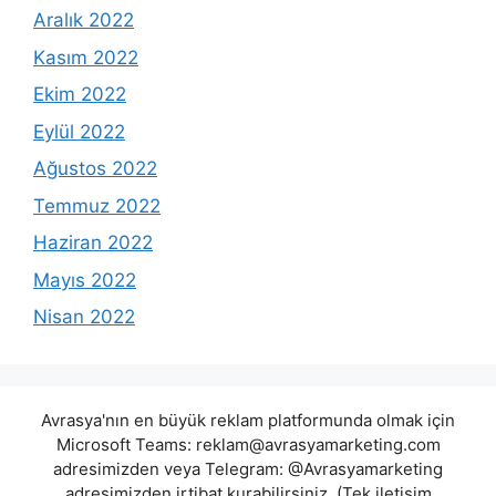
Aralık 2022
Kasım 2022
Ekim 2022
Eylül 2022
Ağustos 2022
Temmuz 2022
Haziran 2022
Mayıs 2022
Nisan 2022
Avrasya'nın en büyük reklam platformunda olmak için
Microsoft Teams:
reklam@avrasyamarketing.com
adresimizden veya Telegram: @Avrasyamarketing
adresimizden irtibat kurabilirsiniz. (Tek iletişim