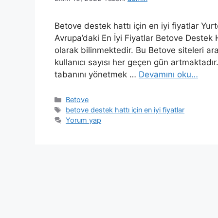
Betove destek hattı için en iyi fiyatlar Yurt
Avrupa’daki En İyi Fiyatlar Betove Destek H
olarak bilinmektedir. Bu Betove siteleri a
kullanıcı sayısı her geçen gün artmaktadı
tabanını yönetmek …
Devamını oku…
Kategoriler
Betove
Etiketler
betove destek hattı için en iyi fiyatlar
Yorum yap