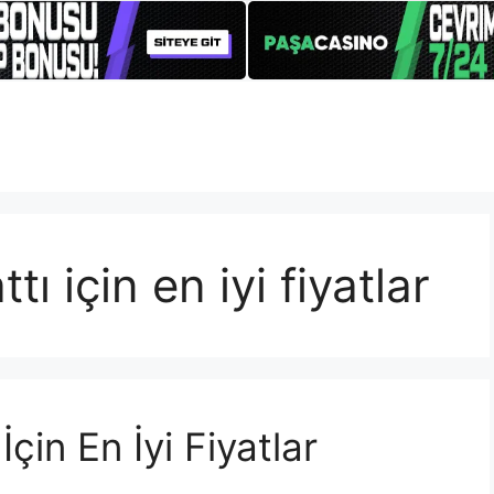
ı için en iyi fiyatlar
çin En İyi Fiyatlar