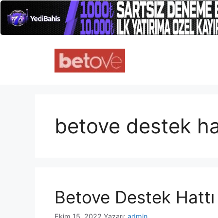
İçeriğe
atla
betove destek hatt
Betove Destek Hattı İ
Ekim 15, 2022
Yazarı:
admin