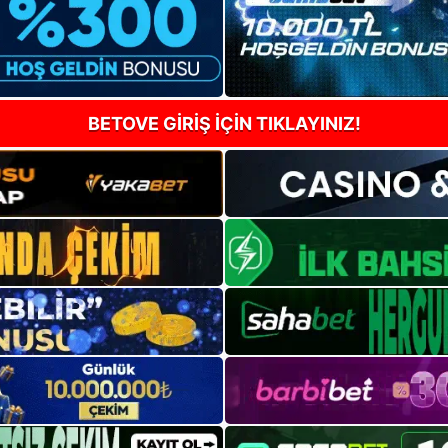
BETOVE GİRİŞ İÇİN TIKLAYINIZ!