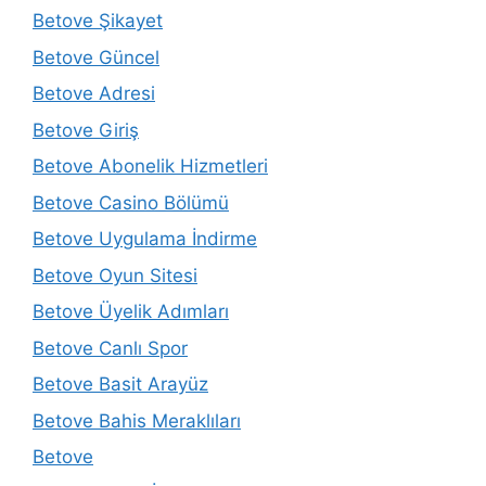
Betove Şikayet
Betove Güncel
Betove Adresi
Betove Giriş
Betove Abonelik Hizmetleri
Betove Casino Bölümü
Betove Uygulama İndirme
Betove Oyun Sitesi
Betove Üyelik Adımları
Betove Canlı Spor
Betove Basit Arayüz
Betove Bahis Meraklıları
Betove