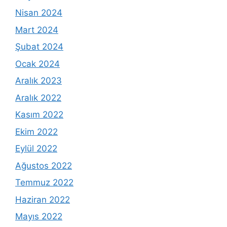
Nisan 2024
Mart 2024
Şubat 2024
Ocak 2024
Aralık 2023
Aralık 2022
Kasım 2022
Ekim 2022
Eylül 2022
Ağustos 2022
Temmuz 2022
Haziran 2022
Mayıs 2022