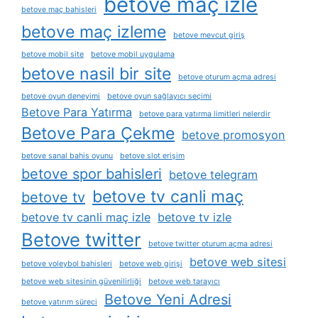
betove maç izle
betove maç bahisleri
betove maç izleme
betove mevcut giriş
betove mobil site
betove mobil uygulama
betove nasil bir site
betove oturum açma adresi
betove oyun deneyimi
betove oyun sağlayıcı seçimi
Betove Para Yatırma
betove para yatırma limitleri nelerdir
Betove Para Çekme
betove promosyon
betove sanal bahis oyunu
betove slot erişim
betove spor bahisleri
betove telegram
betove tv canli maç
betove tv
betove tv canli maç izle
betove tv izle
Betove twitter
betove twitter oturum açma adresi
betove web sitesi
betove voleybol bahisleri
betove web girişi
betove web sitesinin güvenilirliği
betove web tarayıcı
Betove Yeni Adresi
betove yatırım süreci