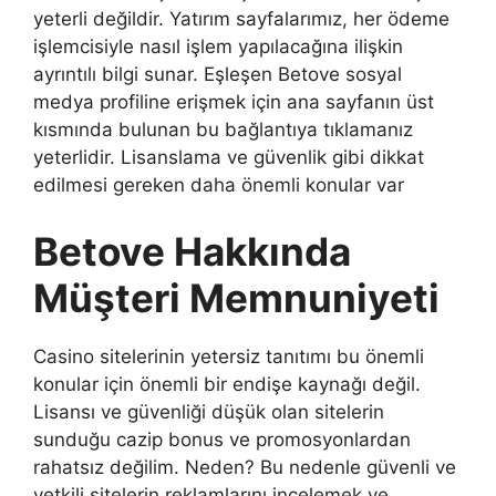
yeterli değildir. Yatırım sayfalarımız, her ödeme
işlemcisiyle nasıl işlem yapılacağına ilişkin
ayrıntılı bilgi sunar. Eşleşen Betove sosyal
medya profiline erişmek için ana sayfanın üst
kısmında bulunan bu bağlantıya tıklamanız
yeterlidir. Lisanslama ve güvenlik gibi dikkat
edilmesi gereken daha önemli konular var
Betove Hakkında
Müşteri Memnuniyeti
Casino sitelerinin yetersiz tanıtımı bu önemli
konular için önemli bir endişe kaynağı değil.
Lisansı ve güvenliği düşük olan sitelerin
sunduğu cazip bonus ve promosyonlardan
rahatsız değilim. Neden? Bu nedenle güvenli ve
yetkili sitelerin reklamlarını incelemek ve