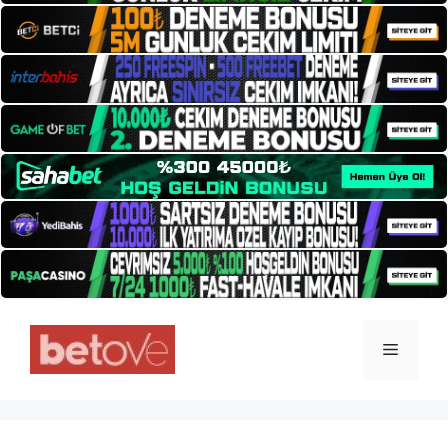
İçeriğe
atla
Menü