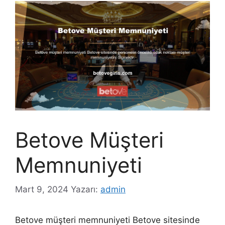
Betove Müşteri
Memnuniyeti
Mart 9, 2024
Yazarı:
admin
Betove müşteri memnuniyeti Betove sitesinde