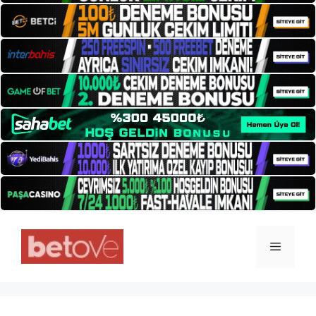
İçeriğe
atla
Menü