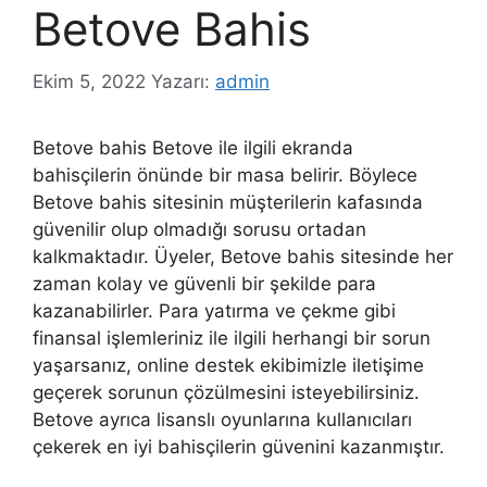
Betove Bahis
Ekim 5, 2022
Yazarı:
admin
Betove bahis Betove ile ilgili ekranda
bahisçilerin önünde bir masa belirir. Böylece
Betove bahis sitesinin müşterilerin kafasında
güvenilir olup olmadığı sorusu ortadan
kalkmaktadır. Üyeler, Betove bahis sitesinde her
zaman kolay ve güvenli bir şekilde para
kazanabilirler. Para yatırma ve çekme gibi
finansal işlemleriniz ile ilgili herhangi bir sorun
yaşarsanız, online destek ekibimizle iletişime
geçerek sorunun çözülmesini isteyebilirsiniz.
Betove ayrıca lisanslı oyunlarına kullanıcıları
çekerek en iyi bahisçilerin güvenini kazanmıştır.