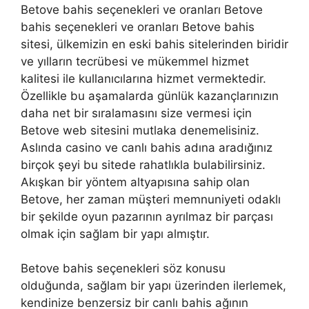
Betove bahis seçenekleri ve oranları Betove
bahis seçenekleri ve oranları Betove bahis
sitesi, ülkemizin en eski bahis sitelerinden biridir
ve yılların tecrübesi ve mükemmel hizmet
kalitesi ile kullanıcılarına hizmet vermektedir.
Özellikle bu aşamalarda günlük kazançlarınızın
daha net bir sıralamasını size vermesi için
Betove web sitesini mutlaka denemelisiniz.
Aslında casino ve canlı bahis adına aradığınız
birçok şeyi bu sitede rahatlıkla bulabilirsiniz.
Akışkan bir yöntem altyapısına sahip olan
Betove, her zaman müşteri memnuniyeti odaklı
bir şekilde oyun pazarının ayrılmaz bir parçası
olmak için sağlam bir yapı almıştır.
Betove bahis seçenekleri söz konusu
olduğunda, sağlam bir yapı üzerinden ilerlemek,
kendinize benzersiz bir canlı bahis ağının