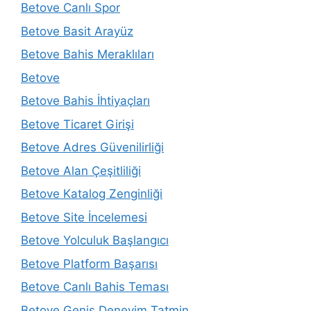
Betove Canlı Spor
Betove Basit Arayüz
Betove Bahis Meraklıları
Betove
Betove Bahis İhtiyaçları
Betove Ticaret Girişi
Betove Adres Güvenilirliği
Betove Alan Çeşitliliği
Betove Katalog Zenginliği
Betove Site İncelemesi
Betove Yolculuk Başlangıcı
Betove Platform Başarısı
Betove Canlı Bahis Teması
Betove Geniş Deneyim Tatmin