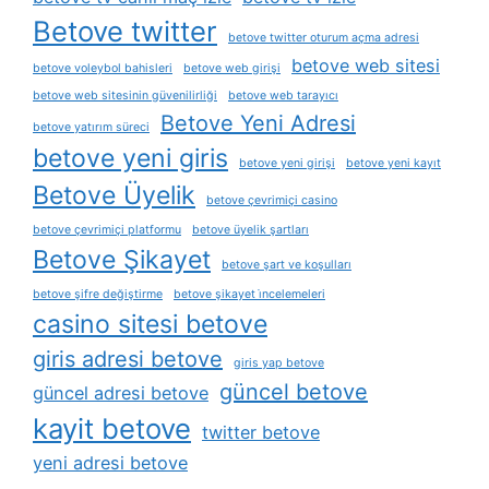
Betove twitter
betove twitter oturum açma adresi
betove web sitesi
betove voleybol bahisleri
betove web girişi
betove web sitesinin güvenilirliği
betove web tarayıcı
Betove Yeni Adresi
betove yatırım süreci
betove yeni giris
betove yeni girişi
betove yeni kayıt
Betove Üyelik
betove çevrimiçi casino
betove çevrimiçi platformu
betove üyelik şartları
Betove Şikayet
betove şart ve koşulları
betove şifre değiştirme
betove şikayet i̇ncelemeleri
casino sitesi betove
giris adresi betove
giris yap betove
güncel betove
güncel adresi betove
kayit betove
twitter betove
yeni adresi betove