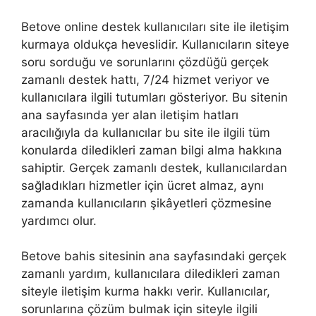
Betove online destek kullanıcıları site ile iletişim
kurmaya oldukça heveslidir. Kullanıcıların siteye
soru sorduğu ve sorunlarını çözdüğü gerçek
zamanlı destek hattı, 7/24 hizmet veriyor ve
kullanıcılara ilgili tutumları gösteriyor. Bu sitenin
ana sayfasında yer alan iletişim hatları
aracılığıyla da kullanıcılar bu site ile ilgili tüm
konularda diledikleri zaman bilgi alma hakkına
sahiptir. Gerçek zamanlı destek, kullanıcılardan
sağladıkları hizmetler için ücret almaz, aynı
zamanda kullanıcıların şikâyetleri çözmesine
yardımcı olur.
Betove bahis sitesinin ana sayfasındaki gerçek
zamanlı yardım, kullanıcılara diledikleri zaman
siteyle iletişim kurma hakkı verir. Kullanıcılar,
sorunlarına çözüm bulmak için siteyle ilgili