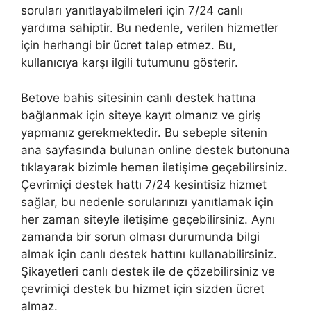
soruları yanıtlayabilmeleri için 7/24 canlı
yardıma sahiptir. Bu nedenle, verilen hizmetler
için herhangi bir ücret talep etmez. Bu,
kullanıcıya karşı ilgili tutumunu gösterir.
Betove bahis sitesinin canlı destek hattına
bağlanmak için siteye kayıt olmanız ve giriş
yapmanız gerekmektedir. Bu sebeple sitenin
ana sayfasında bulunan online destek butonuna
tıklayarak bizimle hemen iletişime geçebilirsiniz.
Çevrimiçi destek hattı 7/24 kesintisiz hizmet
sağlar, bu nedenle sorularınızı yanıtlamak için
her zaman siteyle iletişime geçebilirsiniz. Aynı
zamanda bir sorun olması durumunda bilgi
almak için canlı destek hattını kullanabilirsiniz.
Şikayetleri canlı destek ile de çözebilirsiniz ve
çevrimiçi destek bu hizmet için sizden ücret
almaz.