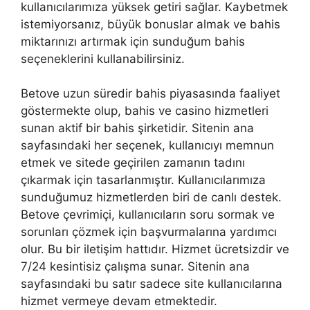
kullanıcılarımıza yüksek getiri sağlar. Kaybetmek
istemiyorsanız, büyük bonuslar almak ve bahis
miktarınızı artırmak için sunduğum bahis
seçeneklerini kullanabilirsiniz.
Betove uzun süredir bahis piyasasında faaliyet
göstermekte olup, bahis ve casino hizmetleri
sunan aktif bir bahis şirketidir. Sitenin ana
sayfasındaki her seçenek, kullanıcıyı memnun
etmek ve sitede geçirilen zamanın tadını
çıkarmak için tasarlanmıştır. Kullanıcılarımıza
sunduğumuz hizmetlerden biri de canlı destek.
Betove çevrimiçi, kullanıcıların soru sormak ve
sorunları çözmek için başvurmalarına yardımcı
olur. Bu bir iletişim hattıdır. Hizmet ücretsizdir ve
7/24 kesintisiz çalışma sunar. Sitenin ana
sayfasındaki bu satır sadece site kullanıcılarına
hizmet vermeye devam etmektedir.