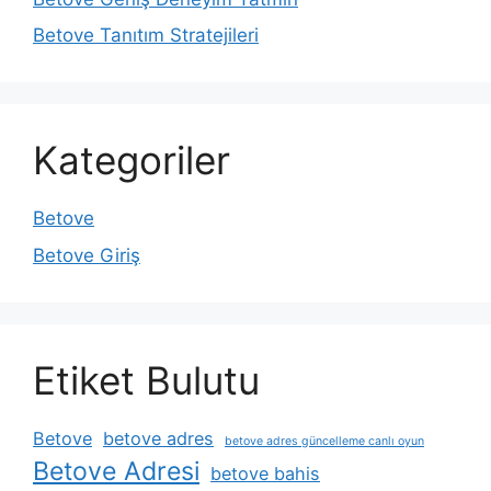
Betove Tanıtım Stratejileri
Kategoriler
Betove
Betove Giriş
Etiket Bulutu
Betove
betove adres
betove adres güncelleme canlı oyun
Betove Adresi
betove bahis