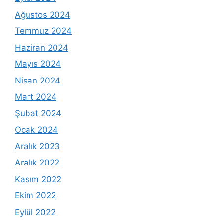
Ağustos 2024
Temmuz 2024
Haziran 2024
Mayıs 2024
Nisan 2024
Mart 2024
Şubat 2024
Ocak 2024
Aralık 2023
Aralık 2022
Kasım 2022
Ekim 2022
Eylül 2022