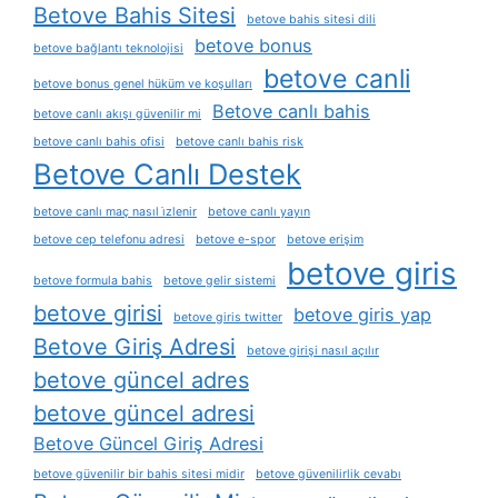
Betove Bahis Sitesi
betove bahis sitesi dili
betove bonus
betove bağlantı teknolojisi
betove canli
betove bonus genel hüküm ve koşulları
Betove canlı bahis
betove canlı akışı güvenilir mi
betove canlı bahis ofisi
betove canlı bahis risk
Betove Canlı Destek
betove canlı maç nasıl i̇zlenir
betove canlı yayın
betove cep telefonu adresi
betove e-spor
betove erişim
betove giris
betove formula bahis
betove gelir sistemi
betove girisi
betove giris yap
betove giris twitter
Betove Giriş Adresi
betove girişi nasıl açılır
betove güncel adres
betove güncel adresi
Betove Güncel Giriş Adresi
betove güvenilir bir bahis sitesi midir
betove güvenilirlik cevabı