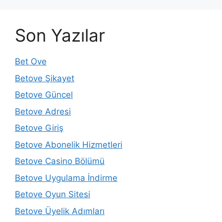
Son Yazılar
Bet Ove
Betove Şikayet
Betove Güncel
Betove Adresi
Betove Giriş
Betove Abonelik Hizmetleri
Betove Casino Bölümü
Betove Uygulama İndirme
Betove Oyun Sitesi
Betove Üyelik Adımları